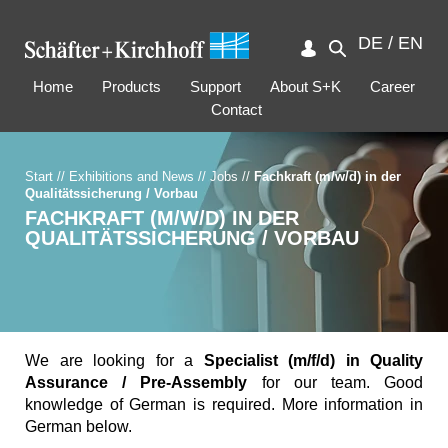
DE
/
EN
Home
Products
Support
About S+K
Career
Contact
Start
//
Exhibitions and News
//
Jobs
//
Fachkraft (m/w/d) in der
Qualitätssicherung / Vorbau
FACHKRAFT (M/W/D) IN DER
QUALITÄTSSICHERUNG / VORBAU
We are looking for a
Specialist (m/f/d) in Quality
Assurance / Pre-Assembly
for our team. Good
knowledge of German is required. More information in
German below.